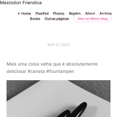
Mastodon
Friendica
←
Home
Pixelfed
Photos
Replies
About
Archive
Books
Outras páginas
Also on Micro.blog
NOV 27, 2023
Mais uma coisa velha que é absolutamente
deliciosa! #caneta #fountainpen