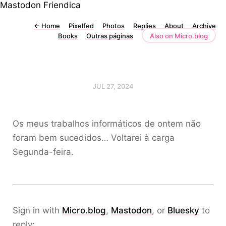
Mastodon
Friendica
←
Home
Pixelfed
Photos
Replies
About
Archive
Books
Outras páginas
Also on Micro.blog
JUL 27, 2024
Os meus trabalhos informáticos de ontem não
foram bem sucedidos… Voltarei à carga
Segunda-feira.
Sign in with
Micro.blog
,
Mastodon
, or
Bluesky
to
reply: