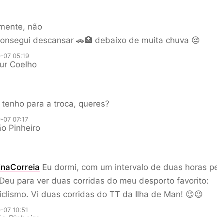
zmente, não
consegui descansar 🚗🏥 debaixo de muita chuva 😔
-07 05:19
ur Coelho
tenho para a troca, queres?
-07 07:17
o Pinheiro
naCorreia
Eu dormi, com um intervalo de duas horas p
Deu para ver duas corridas do meu desporto favorito:
clismo. Vi duas corridas do TT da Ilha de Man! 😉😉
-07 10:51