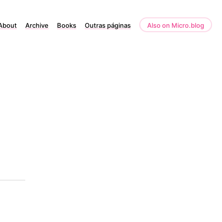
About
Archive
Books
Outras páginas
Also on Micro.blog