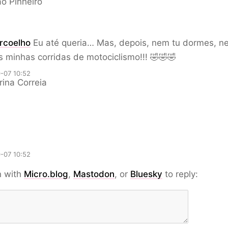
o Pinheiro
rcoelho
Eu até queria… Mas, depois, nem tu dormes, n
s minhas corridas de motociclismo!!! 🤣🤣🤣
-07 10:52
ina Correia
-07 10:52
n with
Micro.blog
,
Mastodon
, or
Bluesky
to reply: