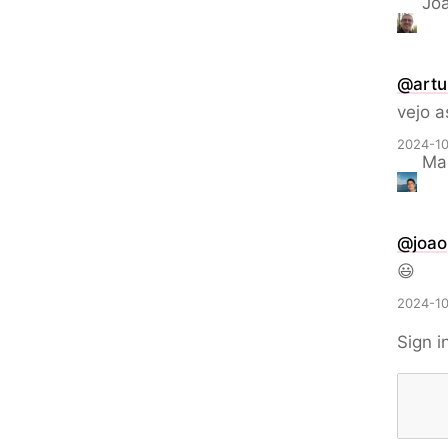
Joã
@artu
vejo a
2024-10
Mar
@
joao
😃
2024-10
Sign i