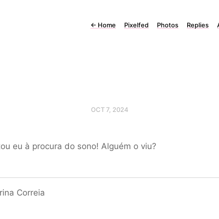
←
Home
Pixelfed
Photos
Replies
OCT 7, 2024
ou eu à procura do sono! Alguém o viu?
ina Correia