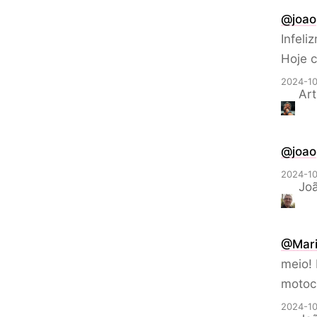
@
joao
Infeli
Hoje 
2024-10
Art
@
joao
2024-10
Joã
@Mari
meio! 
motoci
2024-10