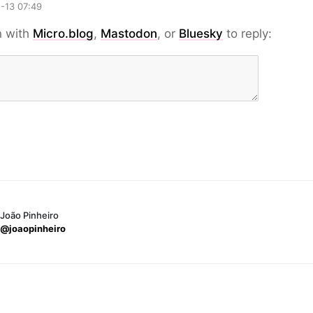
-13 07:49
n with
Micro.blog
,
Mastodon
, or
Bluesky
to reply:
João Pinheiro
@joaopinheiro