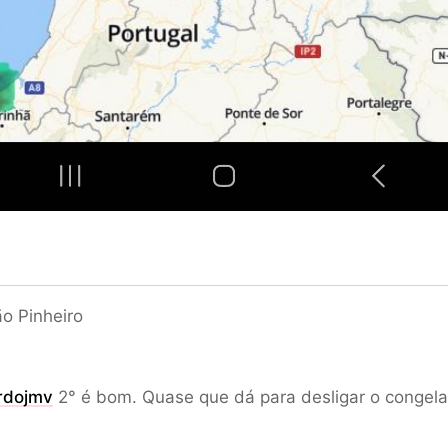
o Pinheiro
rdojmv
2° é bom. Quase que dá para desligar o congela