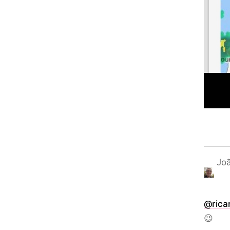
Joã
@rica
😉