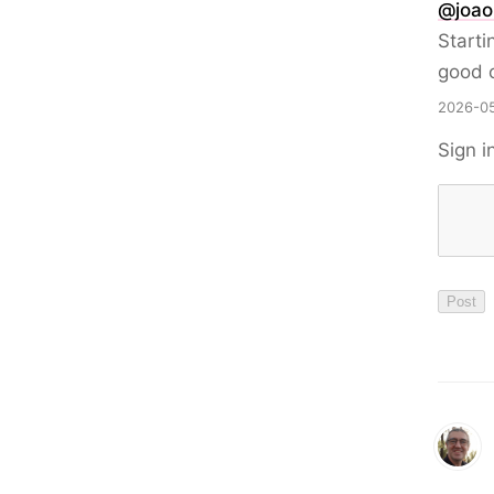
@
joao
Starti
good c
2026-05
Sign i