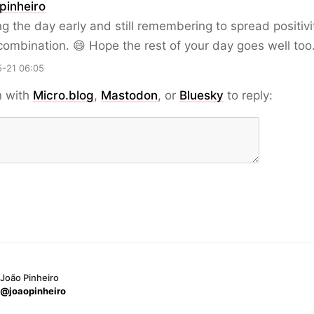
pinheiro
ng the day early and still remembering to spread positivit
ombination. 😄 Hope the rest of your day goes well too
-21 06:05
n with
Micro.blog
,
Mastodon
, or
Bluesky
to reply:
João Pinheiro
@joaopinheiro