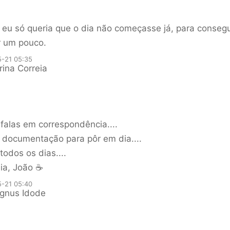
eu só queria que o dia não começasse já, para consegu
r um pouco.
-21 05:35
ina Correia
falas em correspondência....
 documentação para pôr em dia....
todos os dias....
ia, João ☕
-21 05:40
gnus Idode