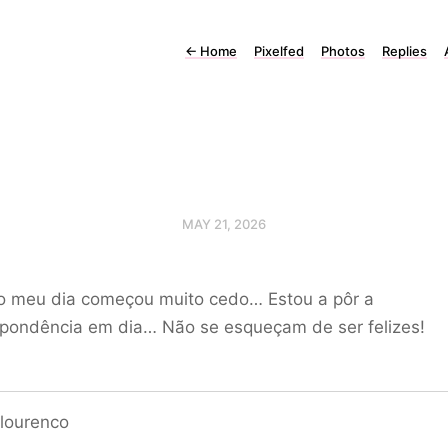
←
Home
Pixelfed
Photos
Replies
MAY 21, 2026
 o meu dia começou muito cedo… Estou a pôr a
spondência em dia… Não se esqueçam de ser felizes!
lourenco