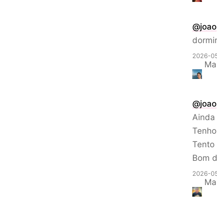
@
joao
dormi
2026-05
Mar
@
joao
Ainda 
Tenho
Tento 
Bom d
2026-05
Ma