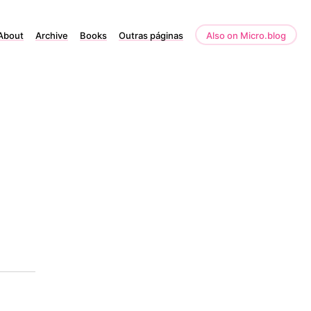
About
Archive
Books
Outras páginas
Also on Micro.blog