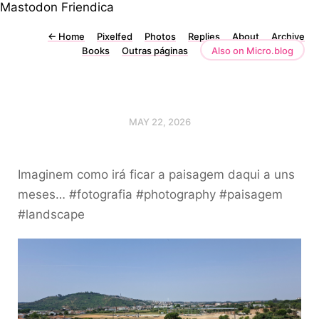
Mastodon
Friendica
←
Home
Pixelfed
Photos
Replies
About
Archive
Books
Outras páginas
Also on Micro.blog
MAY 22, 2026
Imaginem como irá ficar a paisagem daqui a uns
meses… #fotografia #photography #paisagem
#landscape