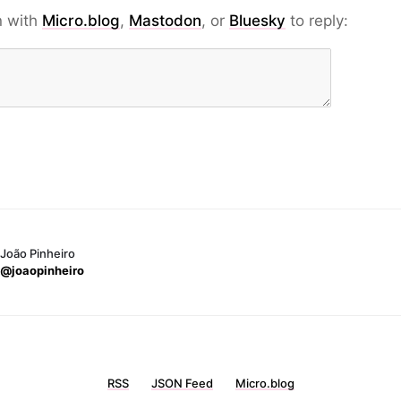
n with
Micro.blog
,
Mastodon
, or
Bluesky
to reply:
João Pinheiro
@joaopinheiro
RSS
JSON Feed
Micro.blog