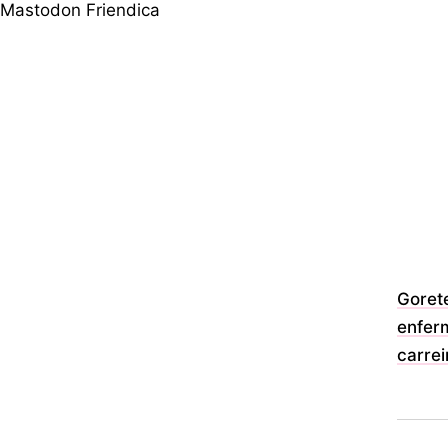
Mastodon
Friendica
Gorete
enfer
carrei