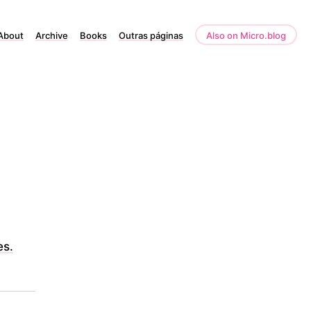
About
Archive
Books
Outras páginas
Also on Micro.blog
es.