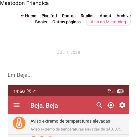
Mastodon
Friendica
←
Home
Pixelfed
Photos
Replies
About
Archive
Books
Outras páginas
Also on Micro.blog
JUL 4, 2026
Em Beja…