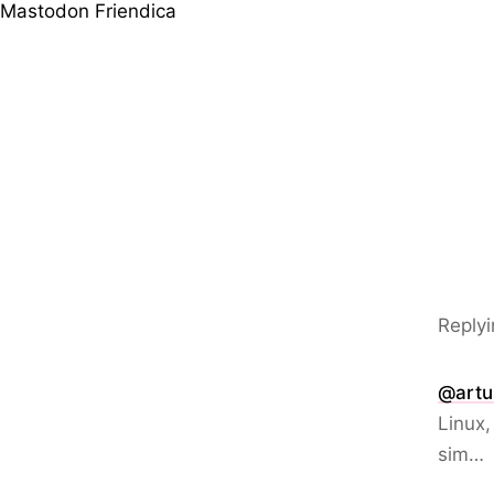
Mastodon
Friendica
Replyi
@artu
Linux,
sim…