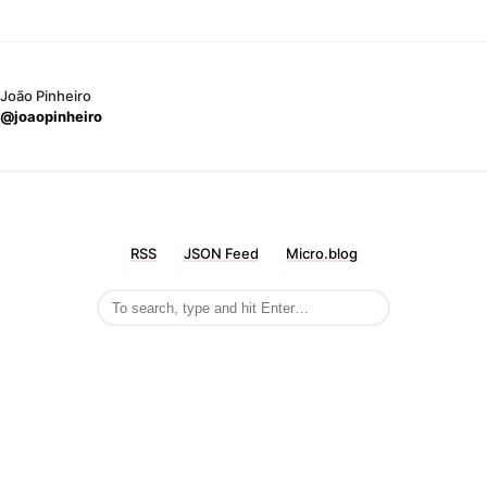
João Pinheiro
@joaopinheiro
RSS
JSON Feed
Micro.blog