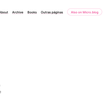
About
Archive
Books
Outras páginas
Also on Micro.blog
m
e