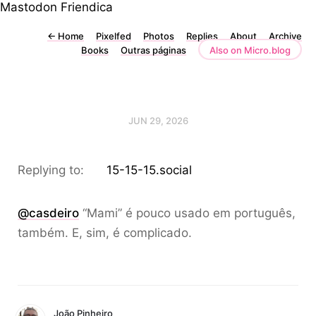
Mastodon
Friendica
←
Home
Pixelfed
Photos
Replies
About
Archive
Books
Outras páginas
Also on Micro.blog
JUN 29, 2026
Replying to:
15-15-15.social
@casdeiro
“Mami” é pouco usado em português,
também. E, sim, é complicado.
João Pinheiro